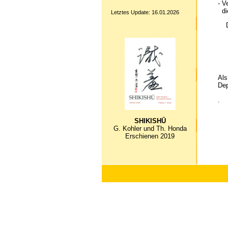
- V
di
Letztes Update: 16.01.2026
Dem
Ma
Th
Ha
Pe
Ha
Als
Dep
.
SHIKISHŪ
G. Kohler und Th. Honda
Erschienen 2019