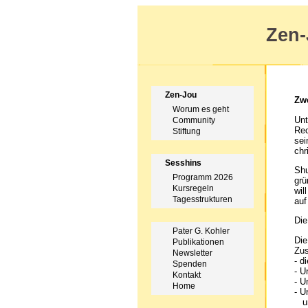
Zen
Zen-Jou
Zwe
Worum es geht
Unt
Community
Rec
Stiftung
sei
chr
Sesshins
Shu
Programm 2026
grü
Kursregeln
wil
Tagesstrukturen
auf
Die
Pater G. Kohler
Die
Publikationen
Zus
Newsletter
- d
Spenden
- U
Kontakt
- U
Home
- U
un